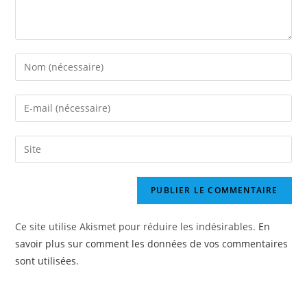
Enter
your
name
Enter
or
your
username
email
Enter
to
address
your
comment
to
website
comment
URL
(optional)
Ce site utilise Akismet pour réduire les indésirables.
En
savoir plus sur comment les données de vos commentaires
sont utilisées
.