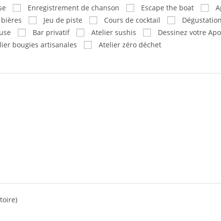
se
Enregistrement de chanson
Escape the boat
A
 bières
Jeu de piste
Cours de cocktail
Dégustation
euse
Bar privatif
Atelier sushis
Dessinez votre Apo
lier bougies artisanales
Atelier zéro déchet
toire)