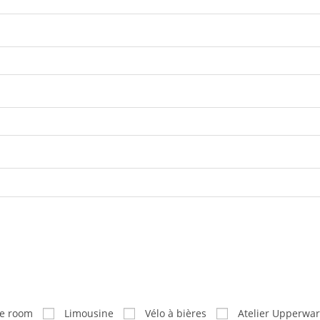
e room
Limousine
Vélo à bières
Atelier Upperwar