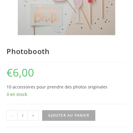
Photobooth
€
6,00
10 accessoires pour prendre des photos originales
3 en stock
quantité
-
+
AJOUTER AU PANIER
de
Photobooth