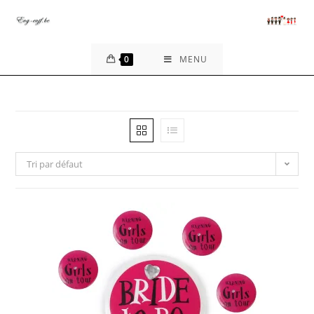
Skip
to
content
0
MENU
Tri par défaut