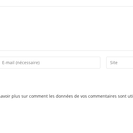
nter
Enter
your
your
email
website
address
URL
o
(optional)
savoir plus sur comment les données de vos commentaires sont uti
comment