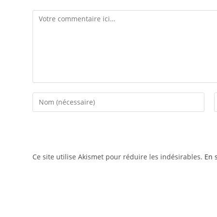
Comment
Enter
E
your
name
or
username
t
Ce site utilise Akismet pour réduire les indésirables.
En 
to
comment
Evg-evjf.be - 2023