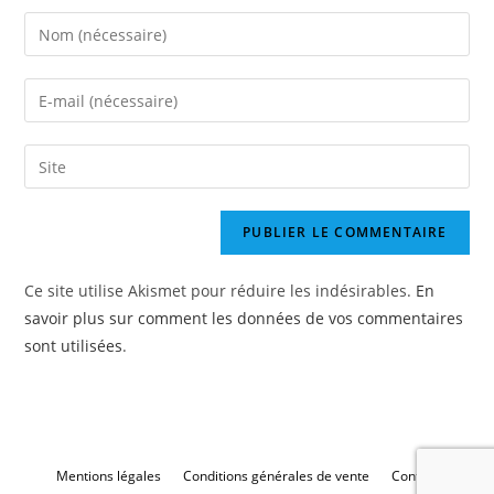
Enter
your
name
Enter
or
your
username
email
Enter
to
address
your
comment
to
website
comment
URL
(optional)
Ce site utilise Akismet pour réduire les indésirables.
En
savoir plus sur comment les données de vos commentaires
sont utilisées
.
Mentions légales
Conditions générales de vente
Contact