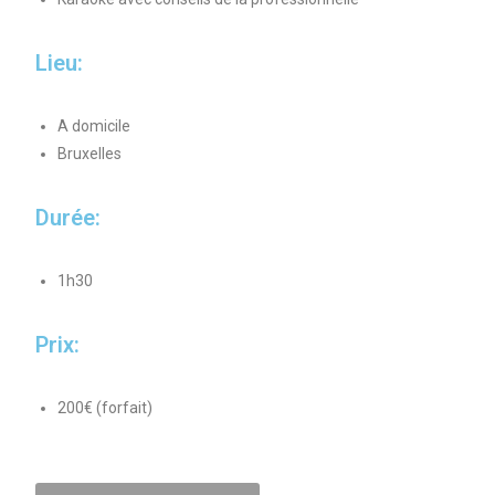
Lieu:
A domicile
Bruxelles
Durée:
1h30
Prix:
200€ (forfait)